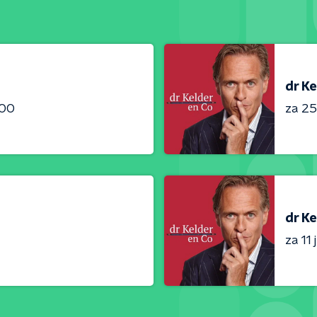
dr Ke
:00
za 25 
dr Ke
za 11 j