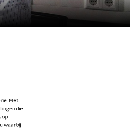
rie. Met
tingen die
A op
u waarbij