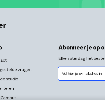
er
o
Abonneer je op o
Elke zaterdag het beste
act
gestelde vragen
de studio
erteren
 Campus