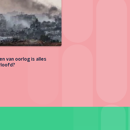
den van oorlog is alles
loofd?