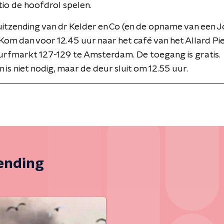
tio de hoofdrol spelen.
 uitzending van dr Kelder en Co (en de opname van een J
Kom dan voor 12.45 uur naar het café van het Allard Pi
urfmarkt 127-129 te Amsterdam. De toegang is gratis.
is niet nodig, maar de deur sluit om 12.55 uur.
zending