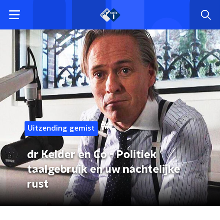
Uitzending gemist
dr Kelder en Co - Politiek
taalgebruik en uw nachtelijke
rust