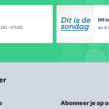
Dit i
:00 - 07:00
zo 4
er
o
Abonneer je op o