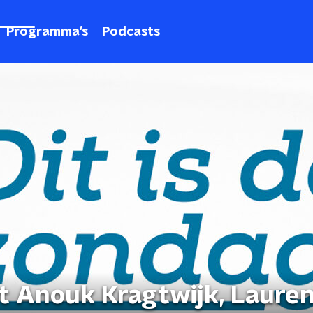
Programma's
Podcasts
et Anouk Kragtwijk, Laure