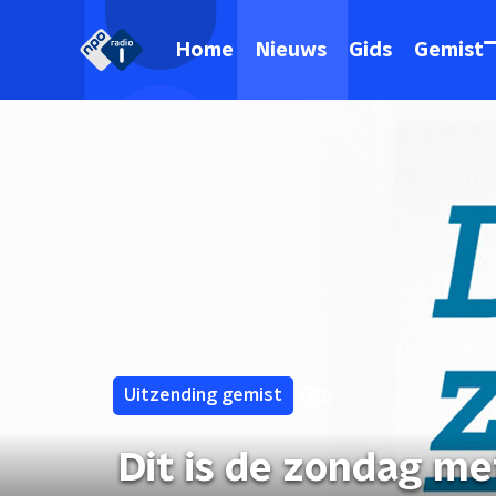
Home
Nieuws
Gids
Gemist
Uitzending gemist
Dit is de zondag m