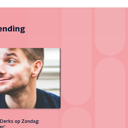
zending
s Derks op Zondag:
er'