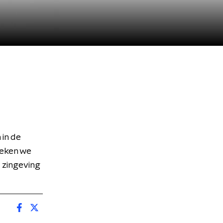
in de
reken we
 zingeving