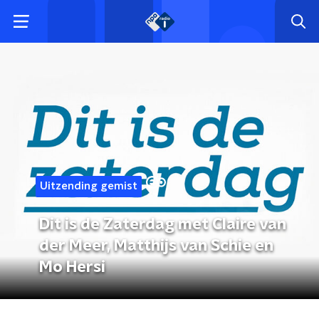
Uitzending gemist
Dit is de Zaterdag met Claire van
der Meer, Matthijs van Schie en
Mo Hersi