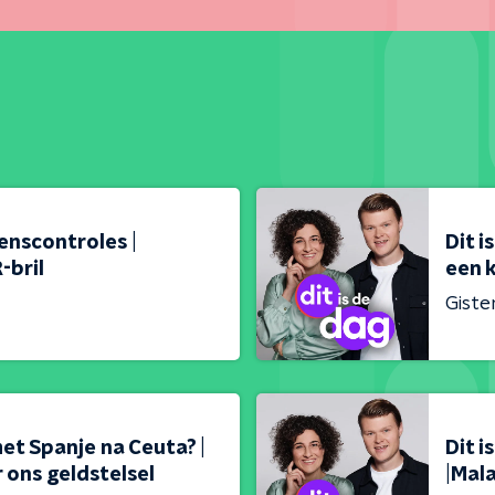
renscontroles |
Dit i
-bril
een k
Giste
met Spanje na Ceuta? |
Dit 
 ons geldstelsel
|Mal