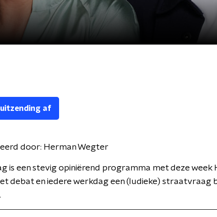
 uitzending af
eerd door:
Herman Wegter
 Dag is een stevig opiniërend programma met deze wee
t debat en iedere werkdag een (ludieke) straatvraag b
.