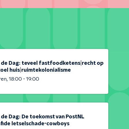
s de Dag: teveel fastfoodketens|recht op
oel huis|ruimtekolonialisme
ren
18:00 - 19:00
is de Dag: De toekomst van PostNL
afide letselschade-cowboys