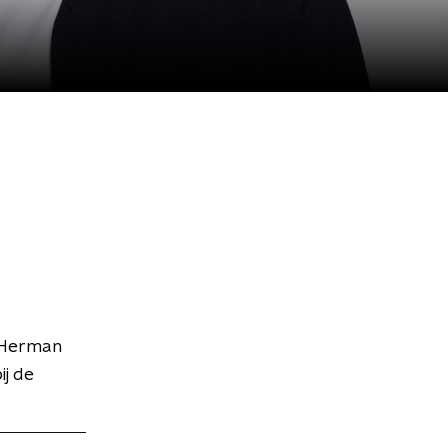
k Herman
ij de