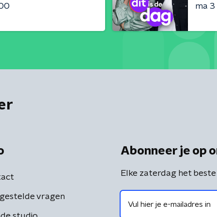
:00
ma 3
er
o
Abonneer je op o
Elke zaterdag het beste
act
gestelde vragen
de studio