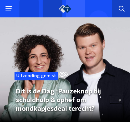
Uitzending gemist
Dit is de Dag -Pauzeknop bij
schuldhulp & ophef om
mondkapjesdeal terecht?