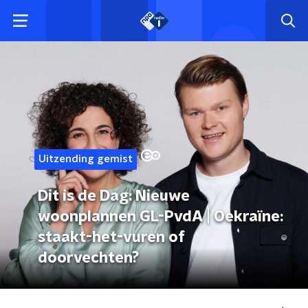
Uitzending gemist
Dit is de Dag: Nieuwe
woonplannen GL-PvdA | Oekraïne:
staakt-het-vuren of
doorvechten?