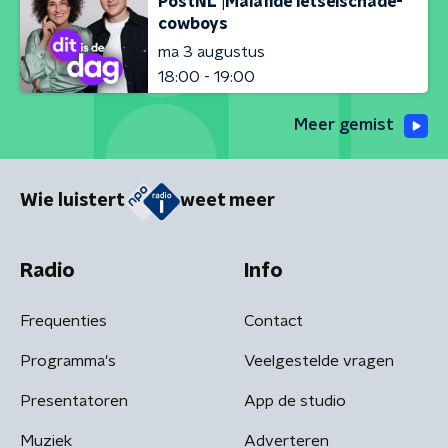
PostNL |Malafide letselschade-
cowboys
ma 3 augustus
18:00 - 19:00
Meer gemist
Wie luistert
weet meer
Radio
Info
Frequenties
Contact
Programma's
Veelgestelde vragen
Presentatoren
App de studio
Muziek
Adverteren