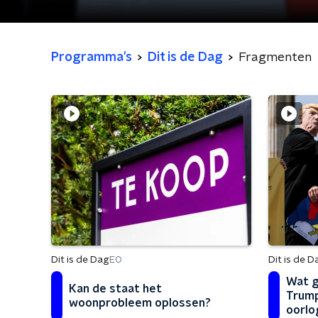
Programma's
Dit is de Dag
Fragmenten
Dit is de Dag
Dit is de D
EO
Wat g
Kan de staat het
Trump
woonprobleem oplossen?
oorlo