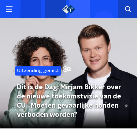
Uitzending gemist
Dit is de Dag: Mirjam Bikker over
de nieuwe toekomstvisie van de
CU | Moeten gevaarlijke honden
verboden worden?