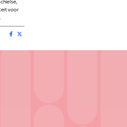
chielse,
eit voor
.