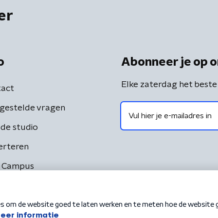
er
o
Abonneer je op o
Elke zaterdag het beste
act
gestelde vragen
de studio
erteren
 Campus