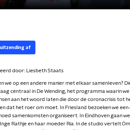
 uitzending af
eerd door:
Liesbeth Staats
n we op een andere manier met elkaar samenleven? Di
daag centraal in De Wending, het programma waarin we
en aan het woord laten die door de coronacrisis tot he
en dat het roer om moet. In Friesland bezoeken we een
oed samenkomsten organiseert. In Eindhoven gaan we
 Inge Rathje en haar moeder Ria. In de studio vertelt Ö