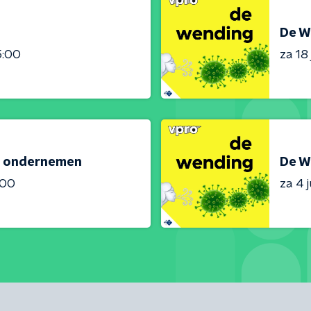
De W
5:00
za 18
m ondernemen
De W
:00
za 4 