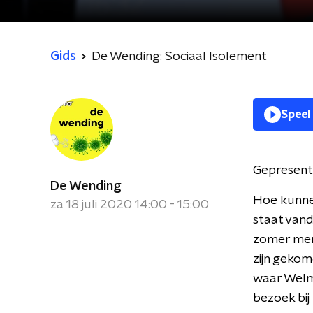
Gids
De Wending: Sociaal Isolement
Speel
Gepresent
De Wending
Hoe kunne
za 18 juli 2020 14:00 - 15:00
staat van
zomer mens
zijn gekom
waar Welm
bezoek bij