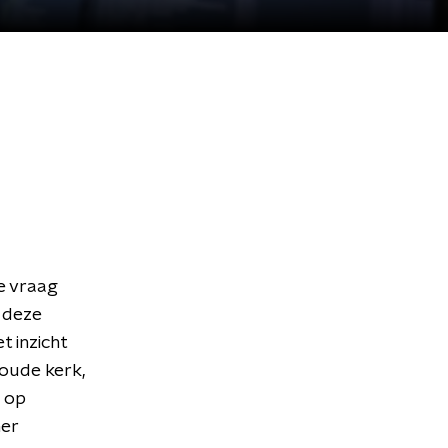
e vraag
 deze
t inzicht
 oude kerk,
 op
mer