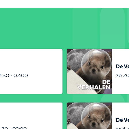
De V
1:30 - 02:00
zo 2
De V