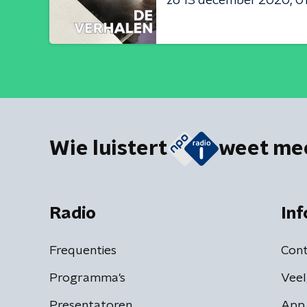
zo 13 december 2020
01
Wie luistert
weet me
Radio
Inf
Frequenties
Cont
Programma's
Veel
Presentatoren
App 