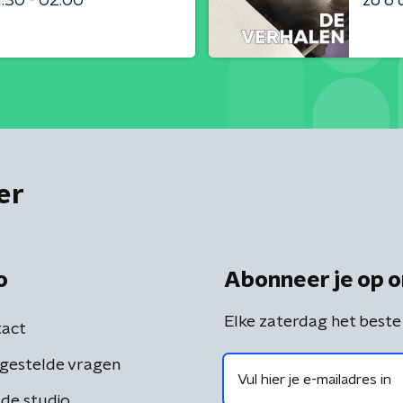
:30 - 02:00
zo 6
er
o
Abonneer je op o
Elke zaterdag het beste
act
gestelde vragen
de studio