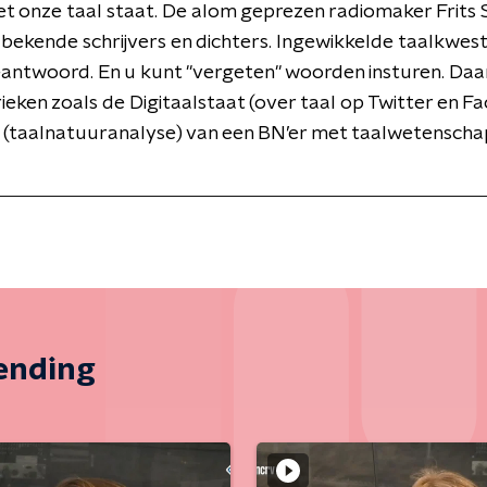
t onze taal staat. De alom geprezen radiomaker Frits 
 bekende schrijvers en dichters. Ingewikkelde taalkwest
antwoord. En u kunt "vergeten" woorden insturen. Daa
ieken zoals de Digitaalstaat (over taal op Twitter en F
 (taalnatuuranalyse) van een BN’er met taalwetensch
zending