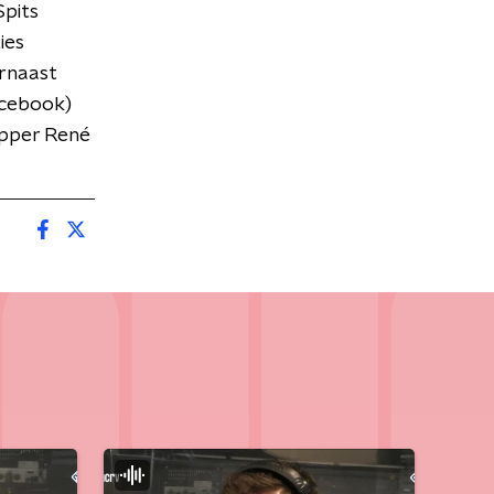
Spits
ies
rnaast
acebook)
apper René