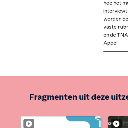
hoe het me
interviewt
worden be
vaste rubr
en de TNA
Appel.
Fragmenten uit deze uit