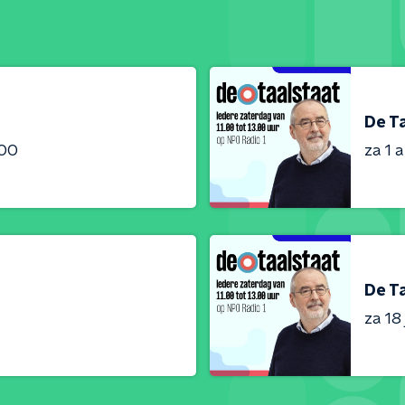
De T
:00
za 1 
De T
za 18 