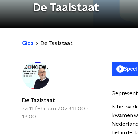
De Taalstaat
Gids
De Taalstaat
Speel
Gepresent
De Taalstaat
Is het wild
za 11 februari 2023 11:00 -
kwamen we 
13:00
Nederlands
het in de 