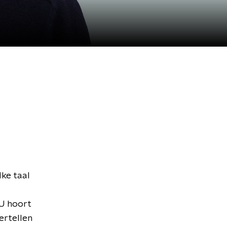
lke taal
 U hoort
ertellen