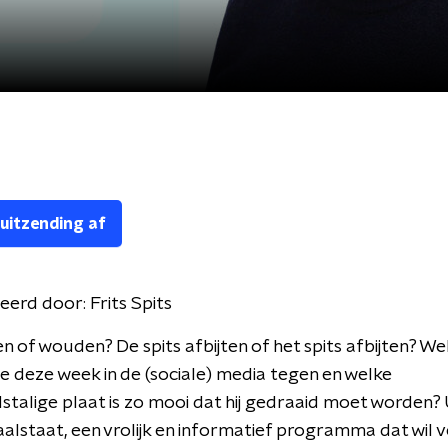
 uitzending af
eerd door:
Frits Spits
en of wouden? De spits afbijten of het spits afbijten? We
deze week in de (sociale) media tegen en welke
talige plaat is zo mooi dat hij gedraaid moet worden?
Taalstaat, een vrolijk en informatief programma dat wil v