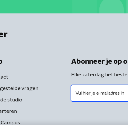
er
o
Abonneer je op o
Elke zaterdag het beste
act
gestelde vragen
de studio
erteren
 Campus