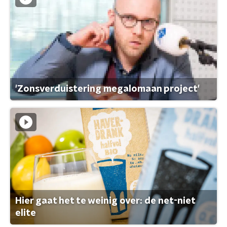
'Zonsverduistering megalomaan project'
Hier gaat het te weinig over: de net-niet
elite