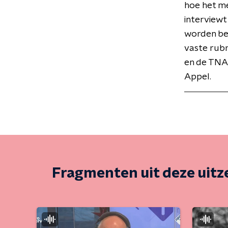
hoe het me
interviewt
worden be
vaste rubr
en de TNA
Appel.
Fragmenten uit deze uit