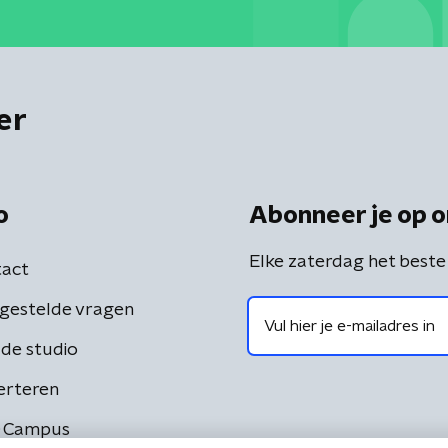
er
o
Abonneer je op o
Elke zaterdag het beste
act
gestelde vragen
de studio
erteren
 Campus