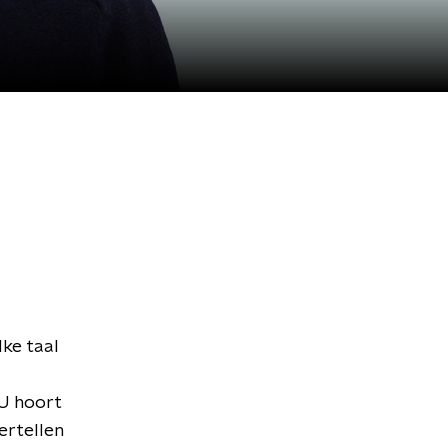
lke taal
 U hoort
ertellen