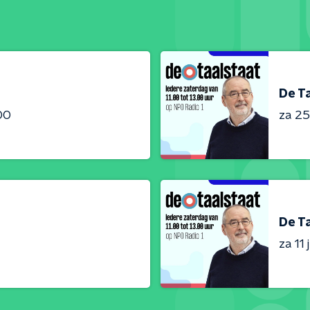
De T
:00
za 25 
De T
za 11 j