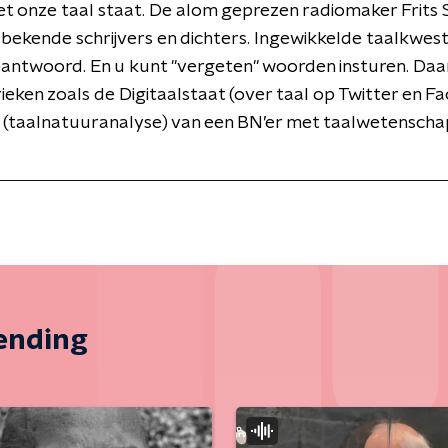
t onze taal staat. De alom geprezen radiomaker Frits 
 bekende schrijvers en dichters. Ingewikkelde taalkwest
antwoord. En u kunt "vergeten" woorden insturen. Daa
ieken zoals de Digitaalstaat (over taal op Twitter en F
 (taalnatuuranalyse) van een BN’er met taalwetensch
zending