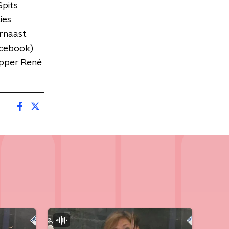
Spits
ies
rnaast
acebook)
apper René