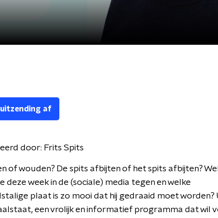
 uitzending af
eerd door:
Frits Spits
en of wouden? De spits afbijten of het spits afbijten? We
deze week in de (sociale) media tegen en welke
talige plaat is zo mooi dat hij gedraaid moet worden?
Taalstaat, een vrolijk en informatief programma dat wil v