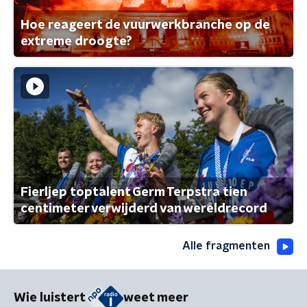
Hoe reageert de vuurwerkbranche op de
extreme droogte?
Fierljep toptalent Germ Terpstra tien
centimeter verwijderd van wereldrecord
Alle fragmenten
Wie luistert
weet meer