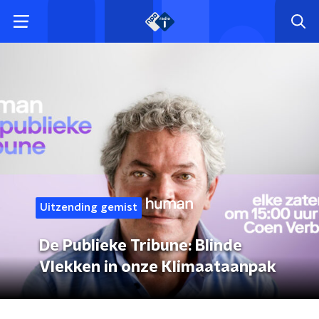
Uitzending gemist
De Publieke Tribune: Blinde
Vlekken in onze Klimaataanpak