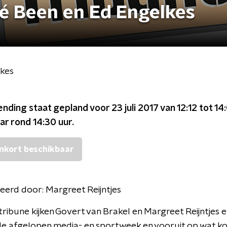
sé Been en Ed Engelkes
lkes
ending staat gepland voor
23 juli 2017 van 12:12 tot 14
ar rond
14:30
uur.
nkort beschikbaar
eerd door:
Margreet Reijntjes
tribune kijken Govert van Brakel en Margreet Reijntjes 
de afgelopen media- en sportweek en vooruit op wat k