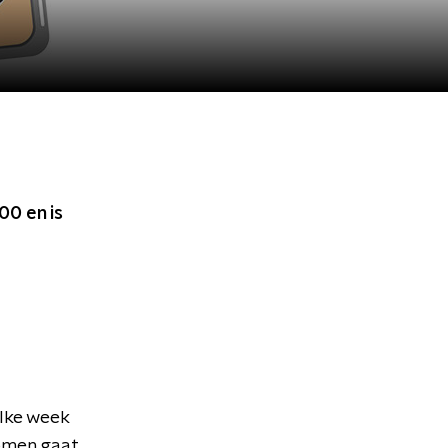
:00
en is
elke week
omen gaat.