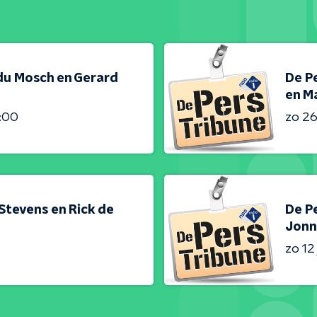
du Mosch en Gerard
De Pe
en Ma
4:00
zo 26 
 Stevens en Rick de
De Pe
Jonn
zo 12 