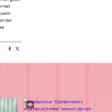
in het
ouwen
van der
jke