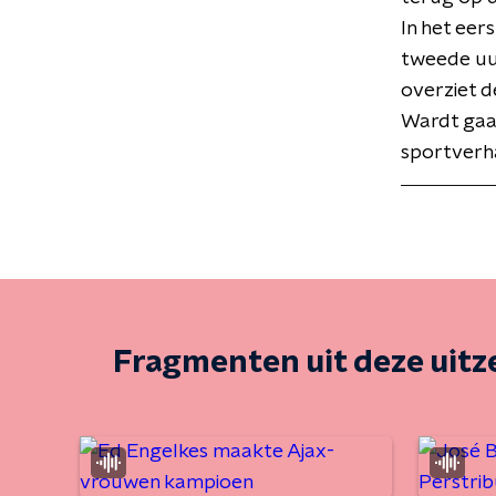
In het eer
tweede uu
overziet d
Wardt gaat
sportverh
Fragmenten uit deze uit