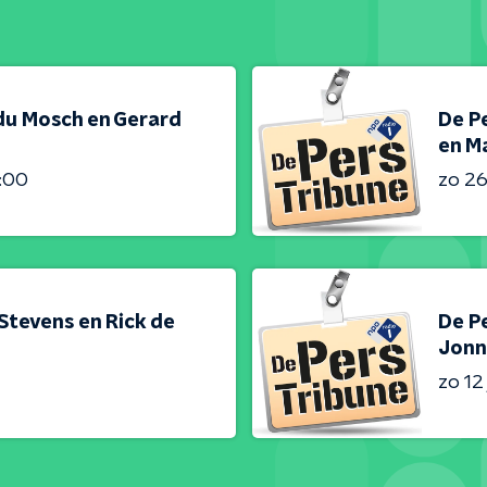
du Mosch en Gerard
De Pe
en Ma
4:00
zo 26 
 Stevens en Rick de
De Pe
Jonn
zo 12 