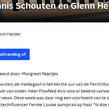
nnis Schouten en Glenn He
lenn Helder
 uitzending af
eerd door:
Margreet Reijntjes
outen, de mediagast in het eerste uur van de Perstribun
ver van onder meer PowNed en is vooral bekend vanweg
rviews. Deze week was daar nog een voorbeeld van te zi
er/influencer Femke Louise aansprak op haar “Ik doe 