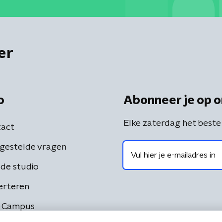
er
o
Abonneer je op o
Elke zaterdag het beste
act
gestelde vragen
de studio
erteren
 Campus