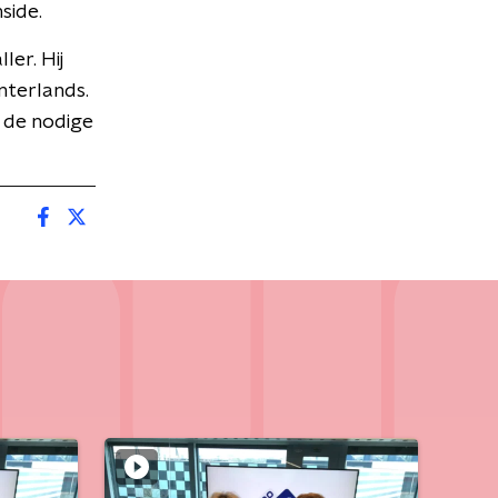
side.
ler. Hij
interlands.
n de nodige