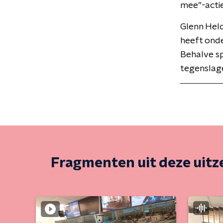
mee”-actie
Glenn Held
heeft onde
Behalve sp
tegenslagen
Fragmenten uit deze uit