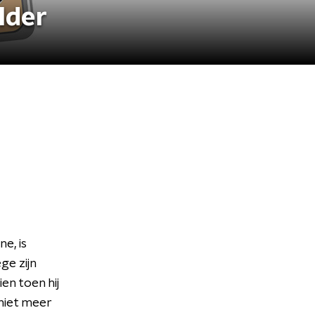
lder
e, is
e zijn
en toen hij
niet meer