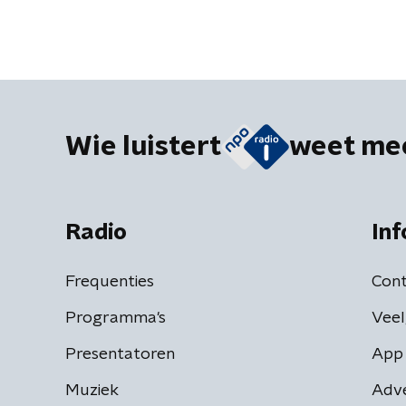
Wie luistert
weet me
Radio
Inf
Frequenties
Cont
Programma's
Veel
Presentatoren
App 
Muziek
Adv