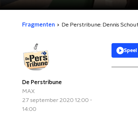
Fragmenten
De Perstribune: Dennis Schou
Speel
De Perstribune
MAX
27 september 2020 12:00 -
14:00