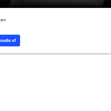
ten
 audio af