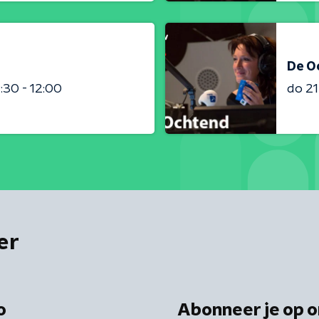
De O
:30 - 12:00
do 2
er
o
Abonneer je op o