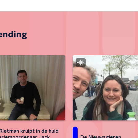
zending
Rietman kruipt in de huid
eriemoordenaar Jack
De Nieuwsgieren