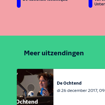
Unte
Meer uitzendingen
De Ochtend
di 26 december 2017
09