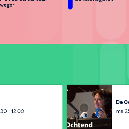
rweger
De O
:30 - 12:00
ma 2