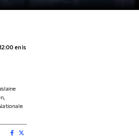
 12:00
en is
islaine
n,
Nationale