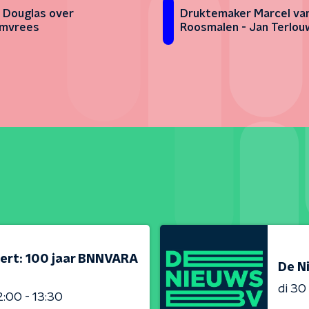
Druktemaker Marcel va
 Douglas over
Roosmalen - Jan Terlou
umvrees
ert: 100 jaar BNNVARA
De N
di 3
2:00 - 13:30