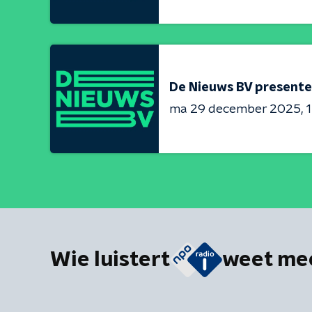
De Nieuws BV presente
ma 29 december 2025
1
Wie luistert
weet me