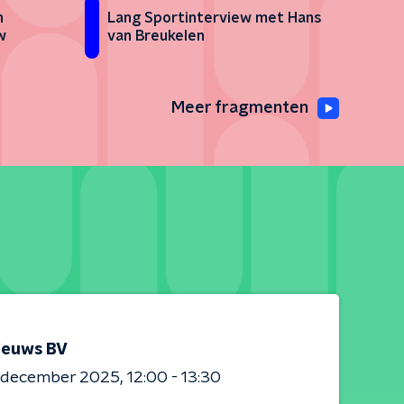
n
Lang Sportinterview met Hans
w
van Breukelen
Meer fragmenten
ieuws BV
0 december 2025
12:00 - 13:30