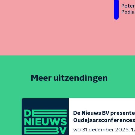
Peter
Podi
Meer uitzendingen
De Nieuws BV presente
Oudejaarsconferences
wo 31 december 2025
1