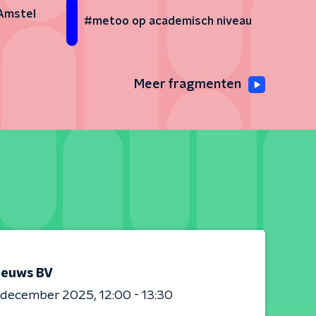
Amstel
#metoo op academisch niveau
Meer fragmenten
ieuws BV
0 december 2025
12:00 - 13:30