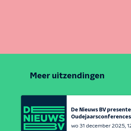
Meer uitzendingen
De Nieuws BV presente
Oudejaarsconferences
wo 31 december 2025
1