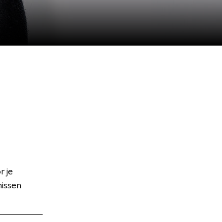
 je
missen