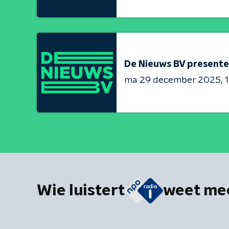
De Nieuws BV presente
ma 29 december 2025
1
Wie luistert
weet me