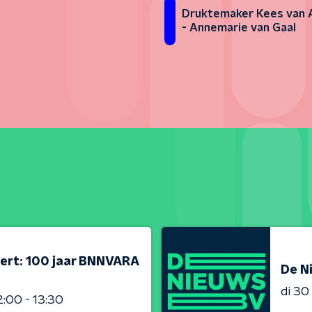
Druktemaker Kees van 
- Annemarie van Gaal
ert: 100 jaar BNNVARA
De N
di 3
2:00 - 13:30