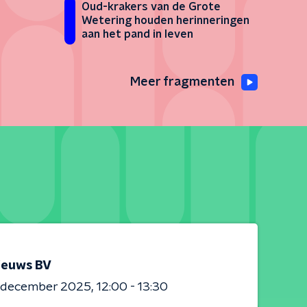
Oud-krakers van de Grote
Wetering houden herinneringen
aan het pand in leven
Meer fragmenten
ieuws BV
0 december 2025
12:00 - 13:30