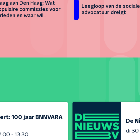
aag aan Den Haag: Wat
Leegloop van de sociale
populaire commissies voor
advocatuur dreigt
leden en waar wil
nd in?
ert: 100 jaar BNNVARA
De N
di 3
2:00 - 13:30