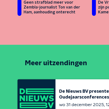
Geen strafblad meer voor
De Vr
Zembla-journalist Ton van der
zijn 
Ham, aanhouding onterecht
Kamer
niema
Meer uitzendingen
De Nieuws BV presente
Oudejaarsconferences
wo 31 december 2025
1