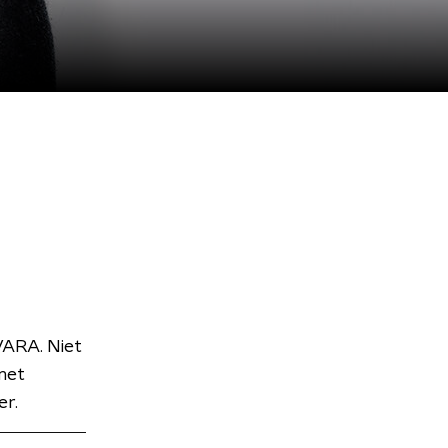
VARA. Niet
met
er.