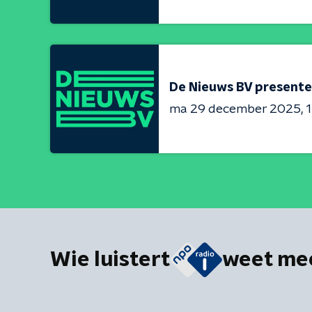
De Nieuws BV presente
ma 29 december 2025
1
Wie luistert
weet me