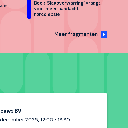
Boek 'Slaapverwarring' vraagt
Hans
voor meer aandacht
narcolepsie
Meer fragmenten
ieuws BV
0 december 2025
12:00 - 13:30