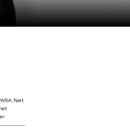
VARA. Niet
met
er.