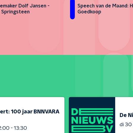
Speech van de Maand: 
emaker Dolf Jansen -
Goedkoop
 Springsteen
ert: 100 jaar BNNVARA
De N
di 3
2:00 - 13:30