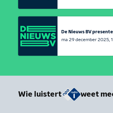
De Nieuws BV presente
ma 29 december 2025
1
Wie luistert
weet me