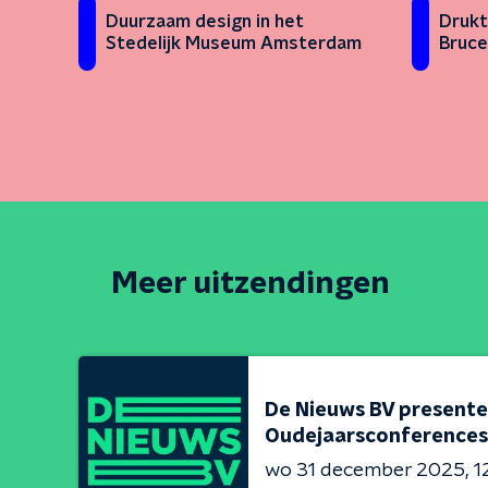
Duurzaam design in het
Drukt
Stedelijk Museum Amsterdam
Bruce
Meer uitzendingen
De Nieuws BV presente
Oudejaarsconferences
wo 31 december 2025
1