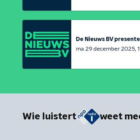
De Nieuws BV presente
ma 29 december 2025
1
Wie luistert
weet me