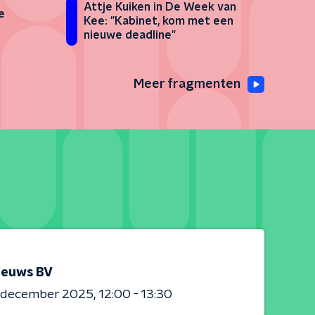
Attje Kuiken in De Week van
e
Kee: "Kabinet, kom met een
nieuwe deadline"
Meer fragmenten
ieuws BV
0 december 2025
12:00 - 13:30