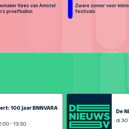
emaker Kees van Amstel
Zware zomer voor klein
o's proefballon
festivals
ert: 100 jaar BNNVARA
De N
di 3
2:00 - 13:30