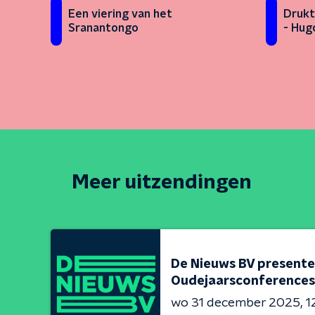
Een viering van het
Drukt
Sranantongo
- Hug
Meer uitzendingen
De Nieuws BV presente
Oudejaarsconferences
wo 31 december 2025
1