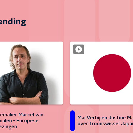
zending
emaker Marcel van
Mai Verbij en Justine Ma
alen - Europese
over troonswissel Japa
ezingen