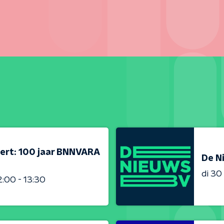
ert: 100 jaar BNNVARA
De N
di 3
2:00 - 13:30