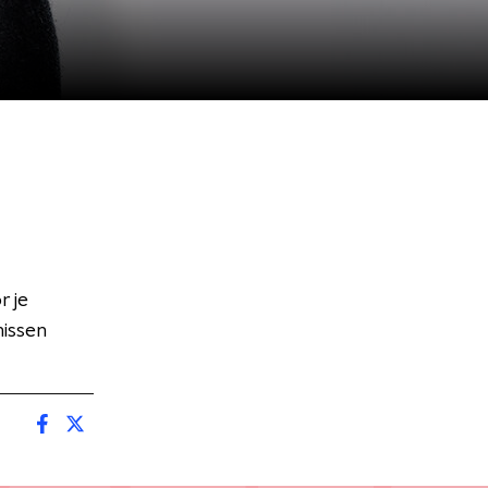
 je
missen