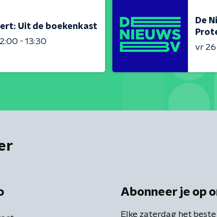
De N
ert: Uit de boekenkast
Prot
2:00 - 13:30
vr 2
er
o
Abonneer je op o
Elke zaterdag het beste