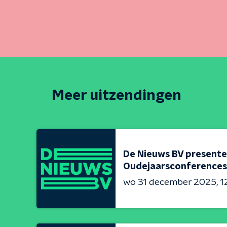
Meer uitzendingen
De Nieuws BV presente
Oudejaarsconferences
wo 31 december 2025
1