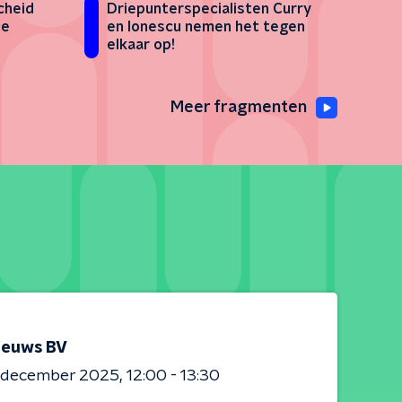
cheid
Driepunterspecialisten Curry
De
en Ionescu nemen het tegen
elkaar op!
Meer fragmenten
ieuws BV
0 december 2025
12:00 - 13:30