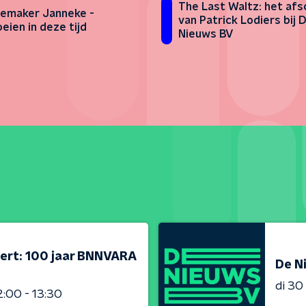
The Last Waltz: het afs
emaker Janneke -
van Patrick Lodiers bij 
eien in deze tijd
Nieuws BV
ert: 100 jaar BNNVARA
De N
di 3
2:00 - 13:30