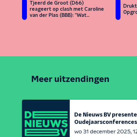
Tjeerd de Groot (D66)
Drukt
reageert op clash met Caroline
Opgro
van der Plas (BBB): "Wat
gebeurt hier nou?"
Meer uitzendingen
De Nieuws BV presente
Oudejaarsconferences
wo 31 december 2025
1