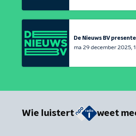
De Nieuws BV presente
ma 29 december 2025
1
Wie luistert
weet me