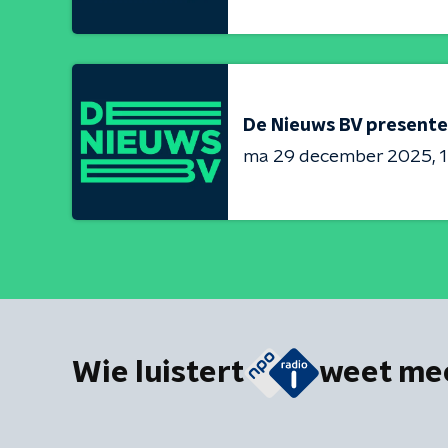
De Nieuws BV presente
ma 29 december 2025
1
Wie luistert
weet me