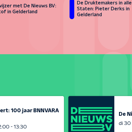
De Druktemakers in alle
wijzer met De Nieuws BV:
Staten: Pieter Derks in
tof in Gelderland
Gelderland
ert: 100 jaar BNNVARA
De N
di 3
2:00 - 13:30