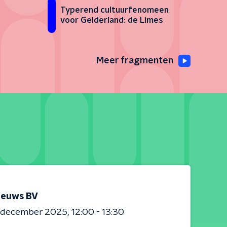
Typerend cultuurfenomeen
voor Gelderland: de Limes
Meer fragmenten
ieuws BV
0 december 2025
12:00 - 13:30