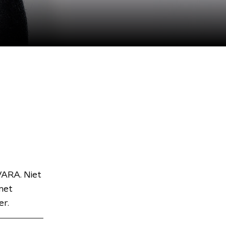
VARA. Niet
met
er.