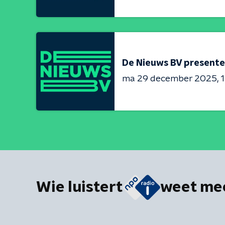
De Nieuws BV presente
ma 29 december 2025
1
Wie luistert
weet me