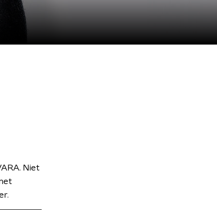
VARA. Niet
met
er.