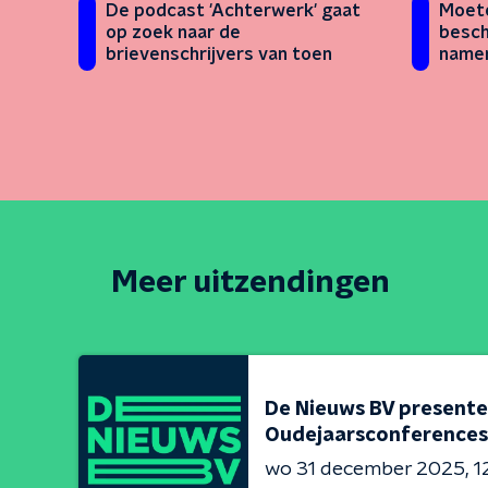
De podcast 'Achterwerk' gaat
Moete
op zoek naar de
besch
brievenschrijvers van toen
namen
Meer uitzendingen
De Nieuws BV presente
Oudejaarsconferences
wo 31 december 2025
1