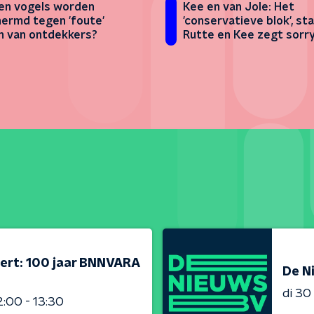
n vogels worden
Kee en van Jole: Het
ermd tegen 'foute'
'conservatieve blok', s
 van ontdekkers?
Rutte en Kee zegt sorr
ert: 100 jaar BNNVARA
De N
di 3
2:00 - 13:30