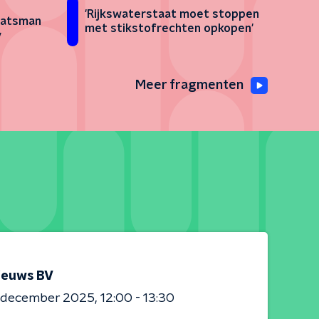
'Rijkswaterstaat moet stoppen
taatsman
met stikstofrechten opkopen'
y
Meer fragmenten
ieuws BV
0 december 2025
12:00 - 13:30