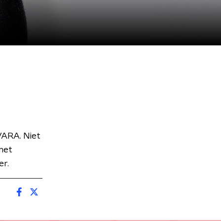
VARA. Niet
met
er.