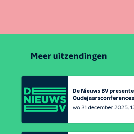
Meer uitzendingen
De Nieuws BV presente
Oudejaarsconferences
wo 31 december 2025
1