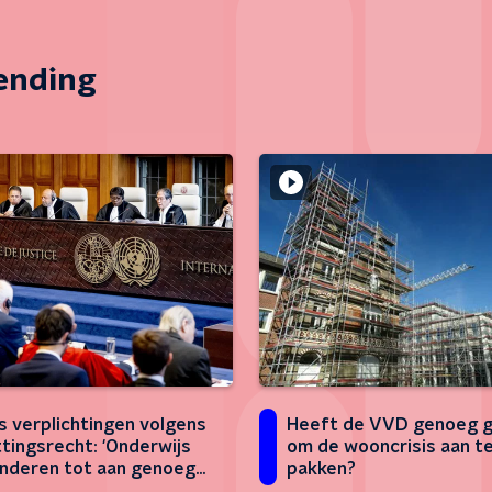
zending
ls verplichtingen volgens
Heeft de VVD genoeg 
tingsrecht: 'Onderwijs
om de wooncrisis aan t
inderen tot aan genoeg
pakken?
smiddelen'