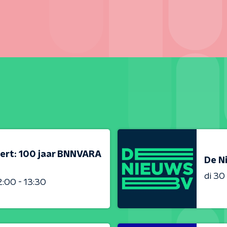
ert: 100 jaar BNNVARA
De N
di 3
2:00 - 13:30