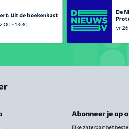
De N
ert: Uit de boekenkast
Prot
2:00 - 13:30
vr 2
er
o
Abonneer je op o
Elke zaterdag het beste