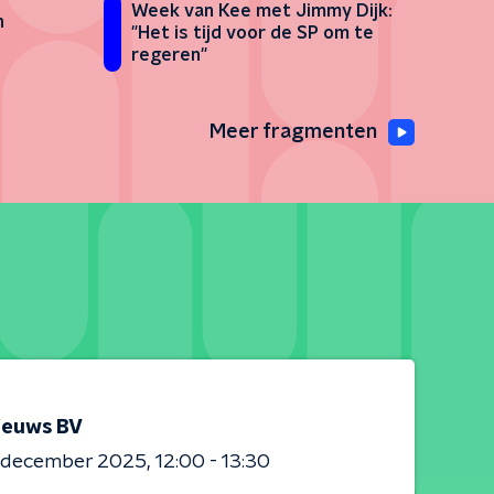
Week van Kee met Jimmy Dijk:
n
"Het is tijd voor de SP om te
regeren"
Meer fragmenten
ieuws BV
0 december 2025
12:00 - 13:30