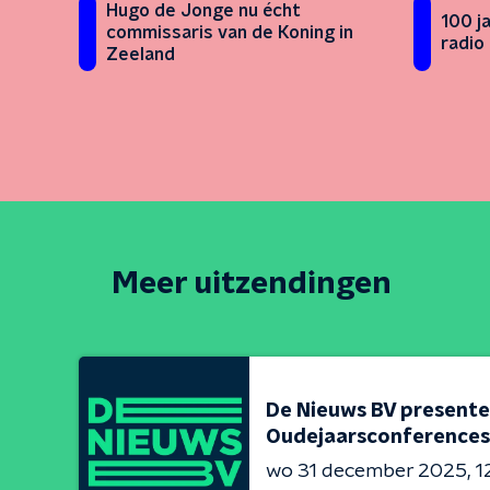
Hugo de Jonge nu écht
100 j
commissaris van de Koning in
radio
Zeeland
Meer uitzendingen
De Nieuws BV presente
Oudejaarsconferences
wo 31 december 2025
1