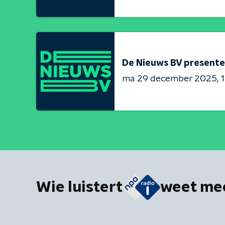
De Nieuws BV presente
ma 29 december 2025
1
Wie luistert
weet me