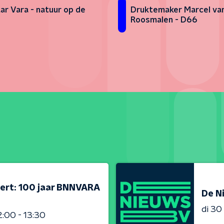
aar Vara - natuur op de
Druktemaker Marcel va
Roosmalen - D66
ert: 100 jaar BNNVARA
De N
di 3
2:00 - 13:30