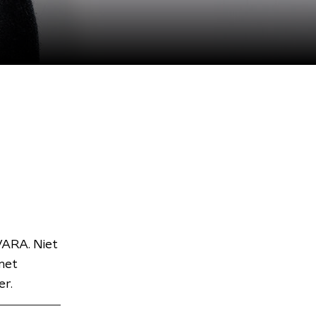
VARA. Niet
met
er.