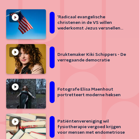
'Radicaal evangelische
christenen in de VS willen
wederkomst Jezus versnellen
door Joden te bekeren of uit te
roeien'
Druktemaker Kiki Schippers - De
verregaande democratie
Fotografe Elisa Maenhout
portretteert moderne heksen
Patiëntenvereniging wil
fysiotherapie vergoed krijgen
voor mensen met endometriose