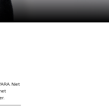
VARA. Niet
met
er.