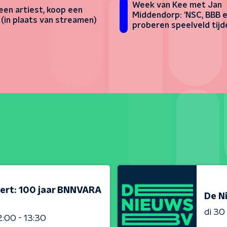
Week van Kee met Jan
 een artiest, koop een
Middendorp: 'NSC, BBB 
' (in plaats van streamen)
proberen speelveld tijd
wedstrijd te veranderen
ert: 100 jaar BNNVARA
De N
di 3
2:00 - 13:30