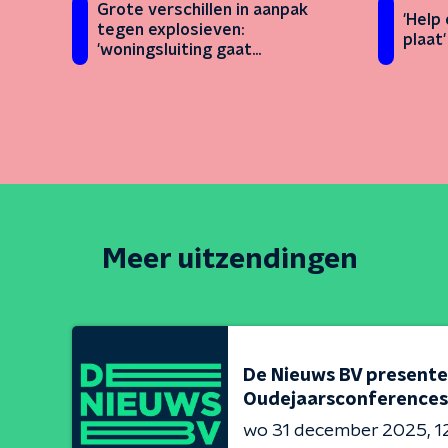
Grote verschillen in aanpak
'Help
tegen explosieven:
plaat
'woningsluiting gaat
onzorgvuldig'
Meer uitzendingen
De Nieuws BV presente
Oudejaarsconferences
wo 31 december 2025
1