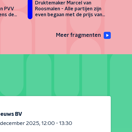
Druktemaker Marcel van
en PVV
Roosmalen - Alle partijen zijn
ens de
even begaan met de prijs van
'
een pot Nutella
Meer fragmenten
ieuws BV
0 december 2025
12:00 - 13:30