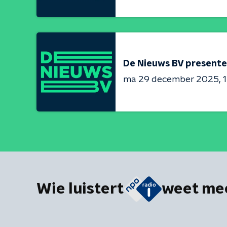
De Nieuws BV presente
ma 29 december 2025
1
Wie luistert
weet me