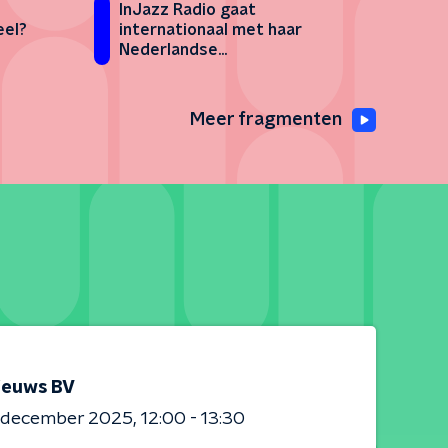
InJazz Radio gaat
internationaal met haar
eel?
Nederlandse
jazzprogrammering
Meer fragmenten
ieuws BV
0 december 2025
12:00 - 13:30