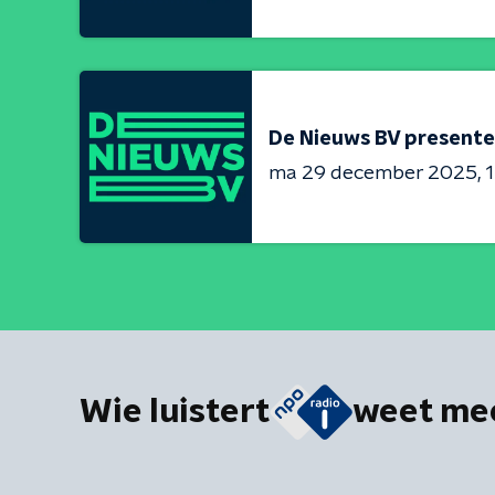
De Nieuws BV presente
ma 29 december 2025
1
Wie luistert
weet me