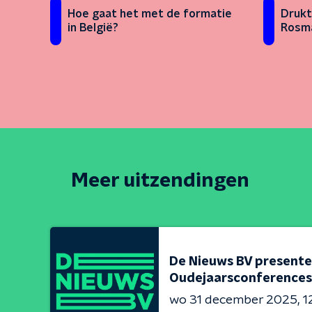
Hoe gaat het met de formatie
Drukt
in België?
Rosma
Meer uitzendingen
De Nieuws BV presente
Oudejaarsconferences
wo 31 december 2025
1