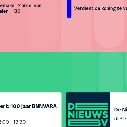
emaker Marcel van
Verdient de koning te v
len - 130
ert: 100 jaar BNNVARA
De N
di 3
2:00 - 13:30