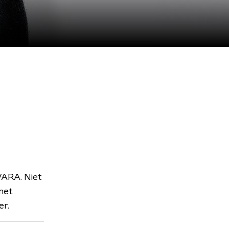
VARA. Niet
met
er.