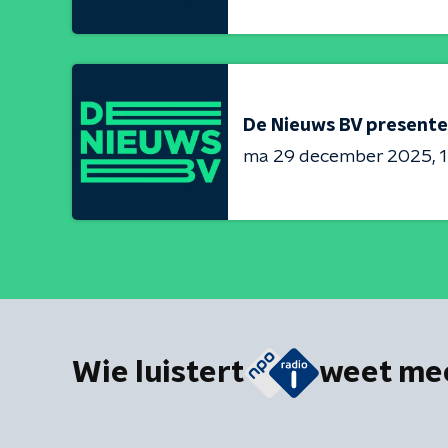
De Nieuws BV presente
ma 29 december 2025
1
Wie luistert
weet me