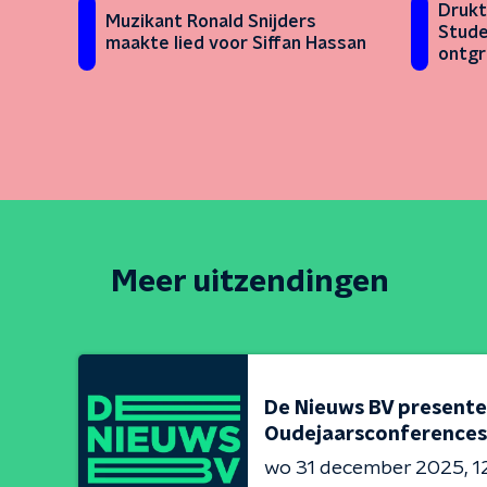
Drukt
Muzikant Ronald Snijders
Stude
maakte lied voor Siffan Hassan
ontgr
Meer uitzendingen
De Nieuws BV presente
Oudejaarsconferences
wo 31 december 2025
1