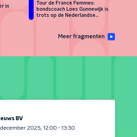
Tour de France Femmes:
r in
bondscoach Loes Gunnewijk is
trots op de Nederlandse
vrouwen
Meer fragmenten
ieuws BV
0 december 2025
12:00 - 13:30