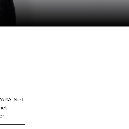
VARA. Niet
met
er.