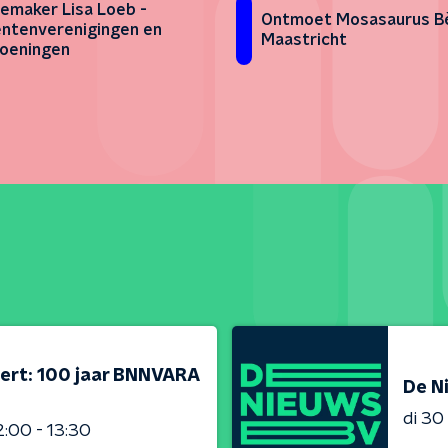
emaker Lisa Loeb -
Ontmoet Mosasaurus Bè
ntenverenigingen en
Maastricht
oeningen
ert: 100 jaar BNNVARA
De N
di 3
2:00 - 13:30