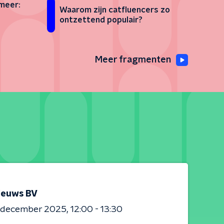
meer:
Waarom zijn catfluencers zo
ontzettend populair?
Meer fragmenten
ieuws BV
0 december 2025
12:00 - 13:30