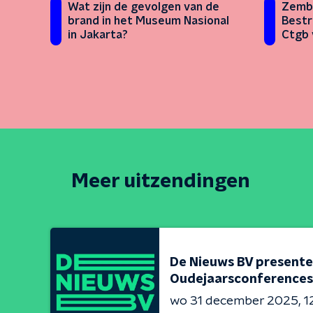
Wat zijn de gevolgen van de
Zembl
brand in het Museum Nasional
Bestr
in Jakarta?
Ctgb 
omwo
Meer uitzendingen
De Nieuws BV presente
Oudejaarsconferences
wo 31 december 2025
1