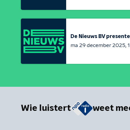
De Nieuws BV presente
ma 29 december 2025
1
Wie luistert
weet me