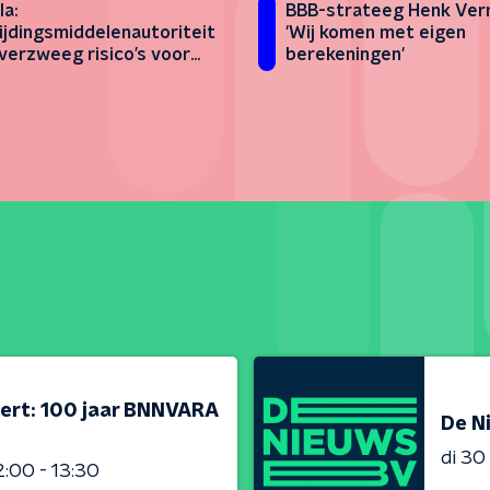
a:
BBB-strateeg Henk Ver
ijdingsmiddelenautoriteit
'Wij komen met eigen
verzweeg risico’s voor
berekeningen'
nenden
ert: 100 jaar BNNVARA
De N
di 3
2:00 - 13:30