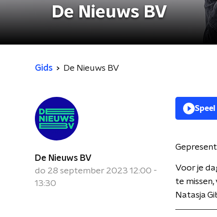
De Nieuws BV
Gids
De Nieuws BV
Speel
Gepresent
De Nieuws BV
Voor je da
do 28 september 2023 12:00 -
te missen,
13:30
Natasja Gi