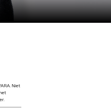
VARA. Niet
met
er.