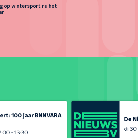
g op wintersport nu het
an
ert: 100 jaar BNNVARA
De N
di 3
2:00 - 13:30