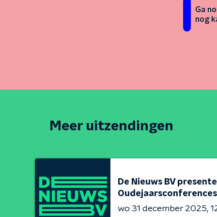
Ga no
nog k
Meer uitzendingen
De Nieuws BV presente
Oudejaarsconferences
wo 31 december 2025
1