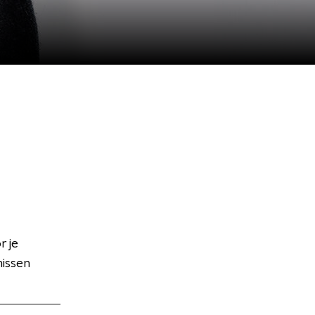
 je
missen