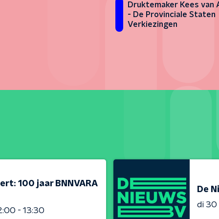
Druktemaker Kees van 
- De Provinciale Staten
Verkiezingen
ert: 100 jaar BNNVARA
De N
di 3
2:00 - 13:30