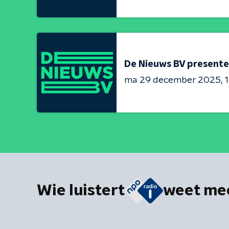
De Nieuws BV presente
ma 29 december 2025
1
Wie luistert
weet me