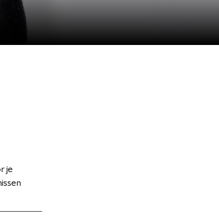
 je
missen