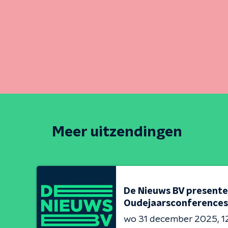
Meer uitzendingen
De Nieuws BV presente
Oudejaarsconferences
wo 31 december 2025
1