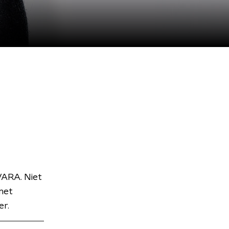
VARA. Niet
met
er.