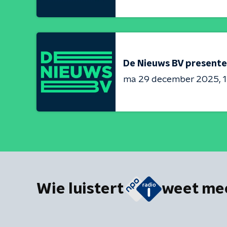
De Nieuws BV presente
ma 29 december 2025
1
Wie luistert
weet me