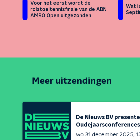
Voor het eerst wordt de
Wat i
rolstoeltennisfinale van de ABN
Septi
AMRO Open uitgezonden
Meer uitzendingen
De Nieuws BV presente
Oudejaarsconferences
wo 31 december 2025
1