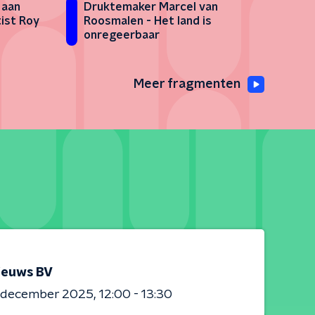
 aan
Druktemaker Marcel van
ist Roy
Roosmalen - Het land is
onregeerbaar
Meer fragmenten
ieuws BV
0 december 2025
12:00 - 13:30