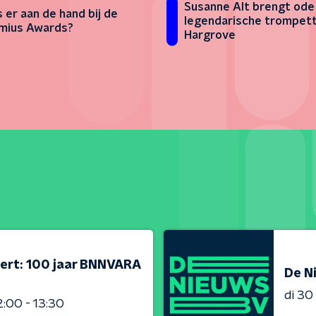
Susanne Alt brengt ode
s er aan de hand bij de
legendarische trompett
mius Awards?
Hargrove
ert: 100 jaar BNNVARA
De N
di 3
2:00 - 13:30