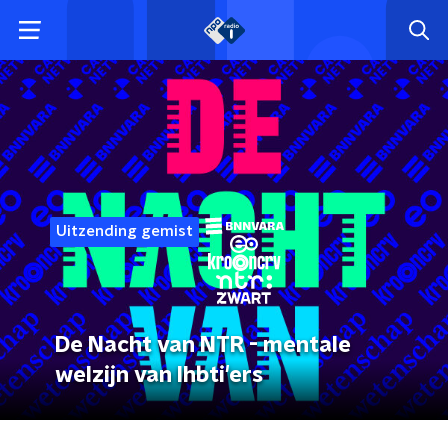
Uitzending gemist
De Nacht van NTR - mentale
welzijn van lhbti'ers