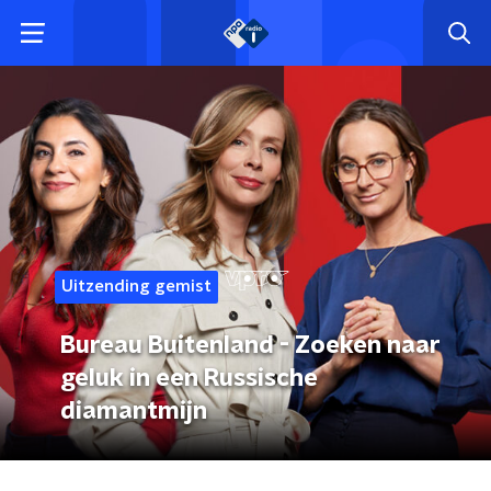
Uitzending gemist
Bureau Buitenland - Zoeken naar
geluk in een Russische
diamantmijn