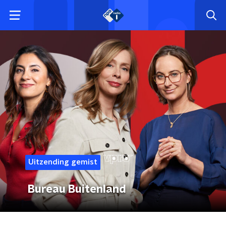
Uitzending gemist
Bureau Buitenland