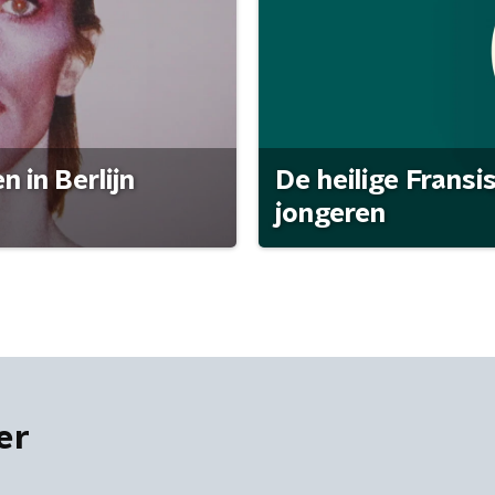
 in Berlijn
De heilige Fransi
jongeren
er