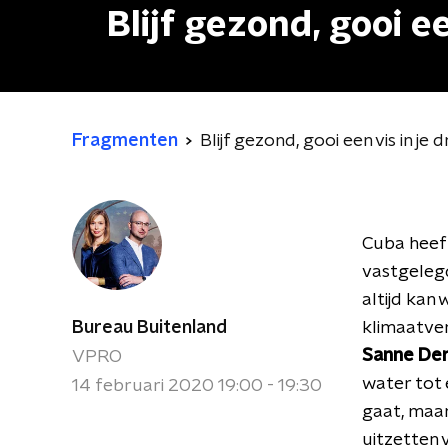
Blijf gezond, gooi e
Fragmenten
Blijf gezond, gooi een vis in je
Cuba heeft
vastgelegd
altijd kan
Bureau Buitenland
klimaatve
Sanne De
VPRO
water tot 
14 februari 2020 19:00 - 19:30
gaat, maar
uitzetten v