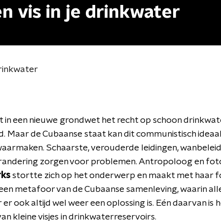
en vis in je drinkwater
 drinkwater
 in een nieuwe grondwet het recht op schoon drinkwat
. Maar de Cubaanse staat kan dit communistisch ideaal
 waarmaken. Schaarste, verouderde leidingen, wanbeleid
randering zorgen voor problemen.
Antropoloog en foto
rks
stortte zich op het onderwerp en maakt met haar fo
een metafoor van de Cubaanse samenleving, waarin all
 er ook altijd wel weer een oplossing is. Eén daarvan is 
an kleine visjes in drinkwaterreservoirs.