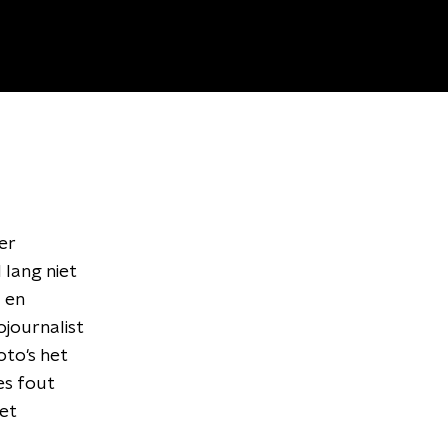
er
 lang niet
 en
journalist
to's het
es fout
het