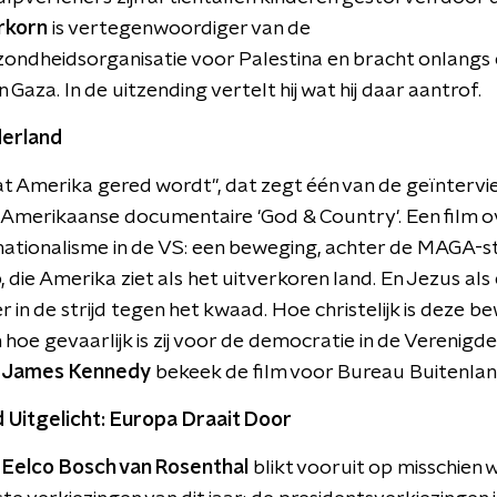
rkorn
is vertegenwoordiger van de
ondheidsorganisatie voor Palestina en bracht onlangs
Gaza. In de uitzending vertelt hij wat hij daar aantrof.
erland
at Amerika gered wordt", dat zegt één van de geïntervi
Amerikaanse documentaire 'God & Country'. Een film o
k nationalisme in de VS: een beweging, achter de MAGA-
 die Amerika ziet als het uitverkoren land. En Jezus als
 in de strijd tegen het kwaad. Hoe christelijk is deze b
n hoe gevaarlijk is zij voor de democratie in de Verenigd
s
James Kennedy
bekeek de film voor Bureau Buitenlan
 Uitgelicht: Europa Draait Door
t
Eelco Bosch van Rosenthal
blikt vooruit op misschien 