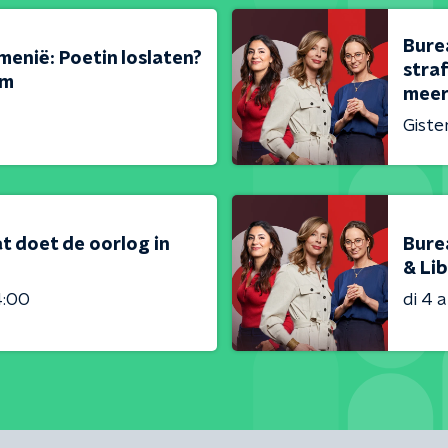
Bure
menië: Poetin loslaten?
stra
em
meer
Giste
t doet de oorlog in
Bure
& Lib
4:00
di 4 