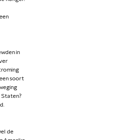
 een
ewden in
ver
stroming
 een soort
eweging
e Staten?
d.
wel de