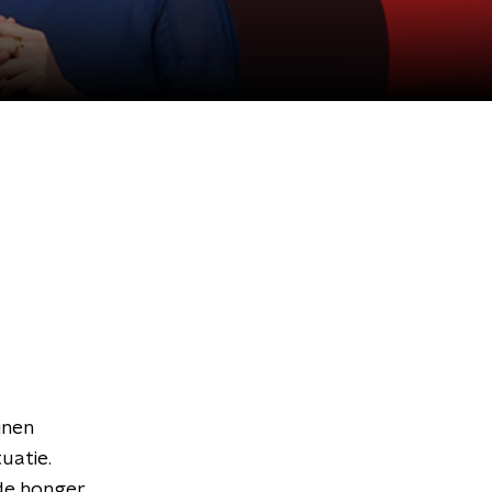
jnen
uatie.
de honger.