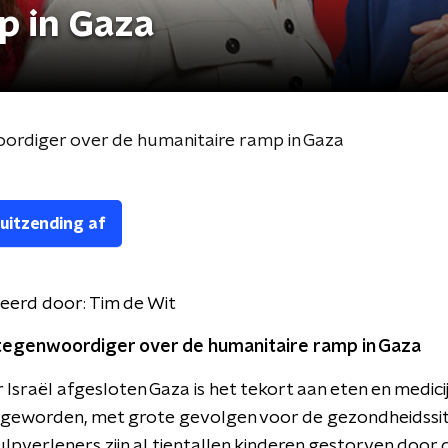
p in Gaza
rdiger over de humanitaire ramp in Gaza
 uitzending af
eerd door:
Tim de Wit
genwoordiger over de humanitaire ramp in Gaza
r Israël afgesloten Gaza is het tekort aan eten en medici
 geworden, met grote gevolgen voor de gezondheidssit
lpverleners zijn al tientallen kinderen gestorven door 