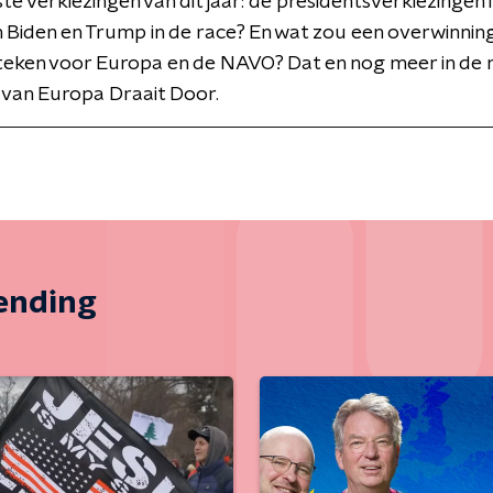
ste verkiezingen van dit jaar: de presidentsverkiezingen 
 Biden en Trump in de race? En wat zou een overwinnin
eken voor Europa en de NAVO? Dat en nog meer in de 
 van Europa Draait Door.
zending