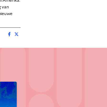
in Amerika.
g van
nieuwe