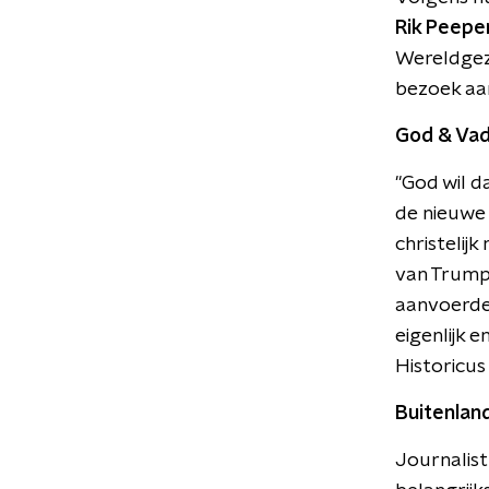
Rik Peepe
Wereldgez
bezoek aan 
God & Vad
"God wil d
de nieuwe 
christelij
van Trump,
aanvoerder
eigenlijk e
Historicu
Buitenland
Journalis