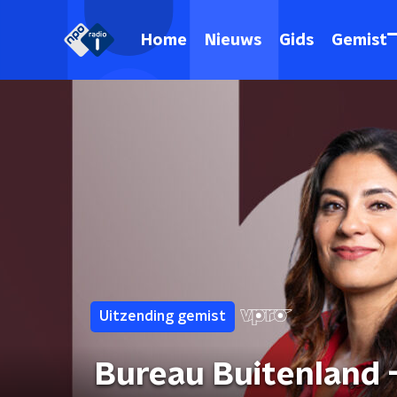
Home
Nieuws
Gids
Gemist
Uitzending gemist
Bureau Buitenland