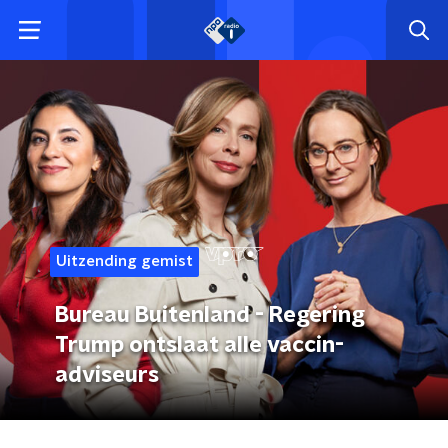
Uitzending gemist
Bureau Buitenland - Regering
Trump ontslaat alle vaccin-
adviseurs