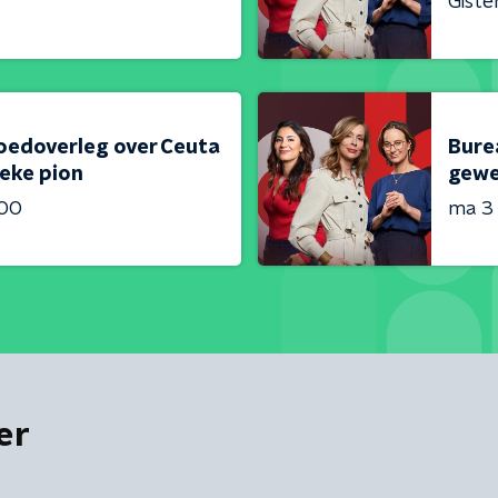
Giste
oedoverleg over Ceuta
Bure
ieke pion
gewe
:00
ma 3
er