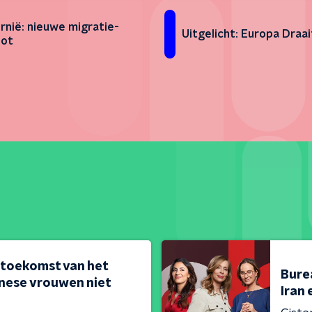
ornië: nieuwe migratie-
Uitgelicht: Europa Draa
pot
 toekomst van het
Bure
nese vrouwen niet
Iran 