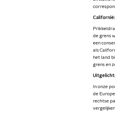
correspo
Californi
Prikkeldra
de grens w
een conser
als Calif
het land 
grens en zo
Uitgelicht
In onze p
de Europes
rechtse p
vergelijke