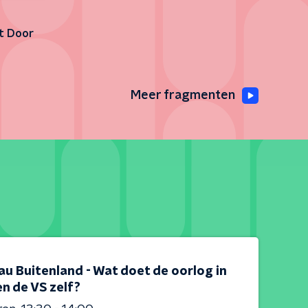
it Door
Meer fragmenten
au Buitenland - Wat doet de oorlog in
en de VS zelf?