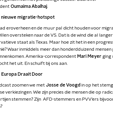
ndent
Oumaima Abalhaj
.
ë: nieuwe migratie-hotspot
ad eroverheen en de muur pal dicht houden voor migra
illen oversteken naar de VS. Dat is de wind die al langer 
vatieve staat als Texas. Maar hoe zit het in een progres
ornië? Waar inmiddels meer dan honderdduizend mensen
binnenkomen. Amerika-correspondent
Mari Meyer
ging 
cht het uit. En schuift bij ons aan.
: Europa Draait Door
odcast zoomen we met
Josse de Voogd
in op het stemg
e verkiezingen. Wie zijn precies die mensen die op radic
artijen stemmen? Zijn AFD-stemmers en PVV'ers bijvoo
n?