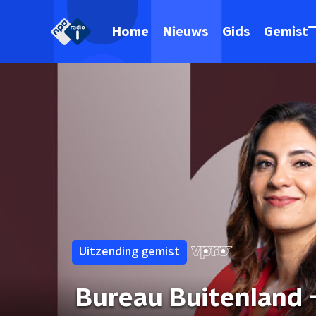
Home
Nieuws
Gids
Gemist
Uitzending gemist
Bureau Buitenland -