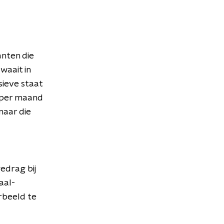
nten die
waait in
sieve staat
 per maand
naar die
edrag bij
aal-
rbeeld te