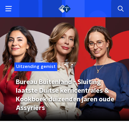
Uitzending gemist
Bureau Buitenland - Sluiting
laatste Duitse kerncentrales &
Kookboek duizenden jaren oude
Assyriërs