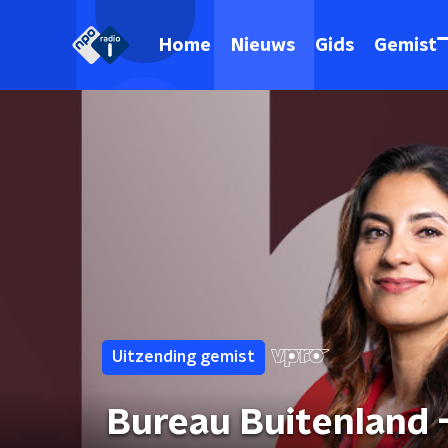
Home
Nieuws
Gids
Gemist
Uitzending gemist
Bureau Buitenland 