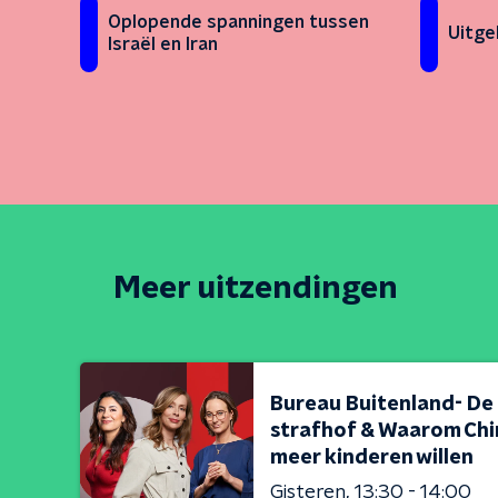
Oplopende spanningen tussen
Uitge
Israël en Iran
Meer uitzendingen
Bureau Buitenland- De
strafhof & Waarom Chi
meer kinderen willen
Gisteren
13:30 - 14:00