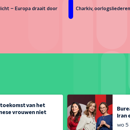
Charkiv, oorlogsliedere
licht – Europa draait door
 toekomst van het
Bure
nese vrouwen niet
Iran 
wo 5