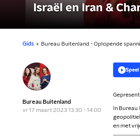
Israël en Iran & Cha
Gids
Bureau Buitenland - Oplopende spanning
Speel
Gepresent
Bureau Buitenland
In Bureau 
vr 17 maart 2023 13:30 - 14:00
geopolitie
en met vri