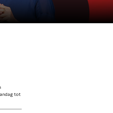
n
aandag tot