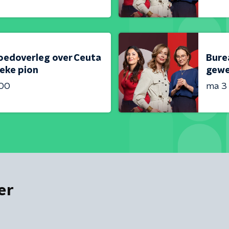
oedoverleg over Ceuta
Bure
ieke pion
gewe
:00
ma 3
er