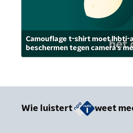
Camouflage t-shirt moet lhbti-
beschermen tegen camera's met 
Wie luistert
weet me