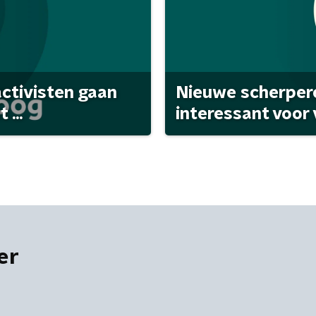
activisten gaan
Nieuwe scherpere
...
interessant voor
er