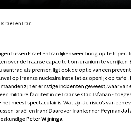
sraël en Iran
en tussen Israël en Iran lijken weer hoog op te lopen. In 
en over de Iraanse capaciteit om uranium te verrijken. 
aantrad als premier, ligt ook de optie van een prevent
anval op Iraanse nucleaire installaties openlijk op tafel.
maanden zijn er ernstige incidenten geweest, waarvan 
en militaire faciliteit in de Iraanse stad Isfahan - toeg
- het meest spectaculair is. Wat zijn de risico’s van een 
tussen Israël en Iran? Daarover Iran kenner
Peyman Jafa
deskundige
Peter Wijninga
.