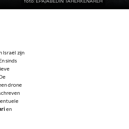
foto:
EPA/ABEDIN TAHERKENAREH
Israël zijn
En sinds
ieve
 De
een drone
eschreven
eventuele
ri
en