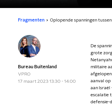
Fragmenten
Oplopende spanningen tussen I
De spanning
grote zorg
Netanyahu 
Bureau Buitenland
militaire a
afgelopen 
VPRO
aanval op e
17 maart 2023 13:30 - 14:00
aan Israël 
escalatie 
defensie-