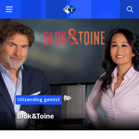
Uitzending gemist
Blok&Toine